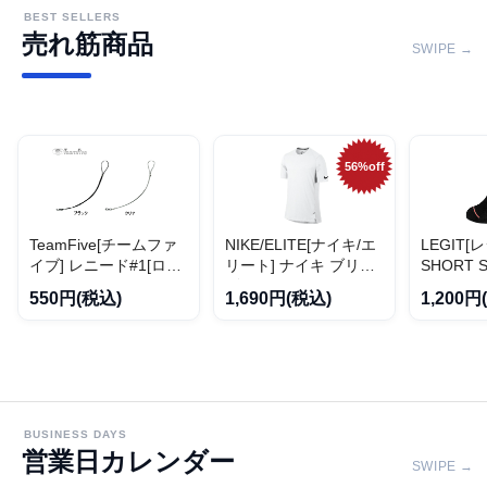
BEST SELLERS
売れ筋商品
SWIPE →
56%off
TeamFive[チームファ
NIKE/ELITE[ナイキ/エ
LEGIT[
イブ] レニード#1[ロン
リート] ナイキ ブリー
SHORT 
グ]
ズ エリート ショート
ートソック
550円(税込)
1,690円(税込)
1,200円
スリーブ トップ
02】
BUSINESS DAYS
営業日カレンダー
SWIPE →