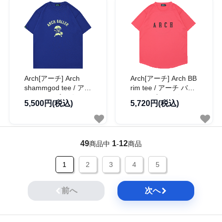
Arch[アーチ] Arch
Arch[アーチ] Arch BB
shammgod tee / アー
rim tee / アーチ バス
チ シャムゴッド Tシ
ケットボール リム T
5,500円(税込)
5,720円(税込)
ャツ【T125-167】
シャツ【T125-155】
49
1
12
商品中
-
商品
1
2
3
4
5
前へ
次へ