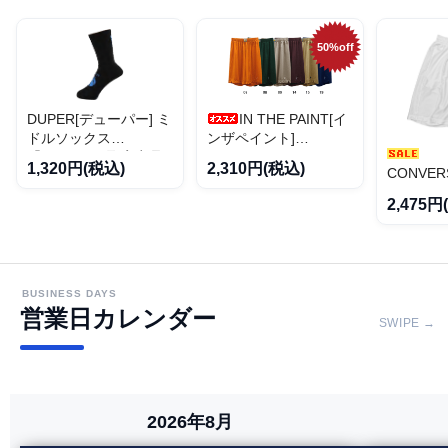
50%off
DUPER[デューパー] ミ
IN THE PAINT[イ
ドルソックス
ンザペイント]
「DUPER」[取寄商品]
Expansion Baggy
1,320円(税込)
2,310円(税込)
CONVER
【K-754】
Shorts
SERIES
2,475円
ールドシリ
ルドシリ
ィスパン
き]
BUSINESS DAYS
営業日カレンダー
SWIPE →
2026年8月