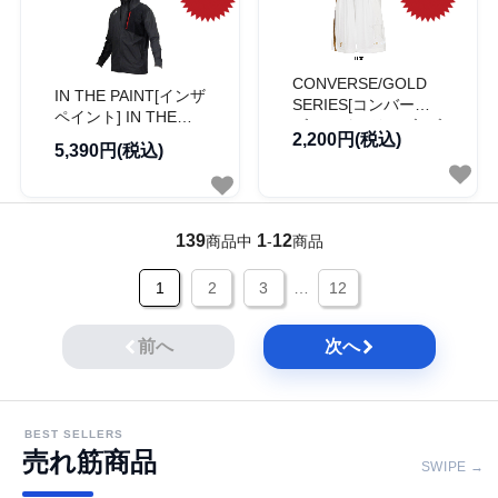
CONVERSE/GOLD
IN THE PAINT[インザ
SERIES[コンバース/
ペイント] IN THE
ゴールドシリーズ] ゴ
PAINT FLEX CROSS
2,200円(税込)
ールドシリーズ プラ
5,390円(税込)
JACKET / インザペイ
クティスパンツ[ポケ
ント フレックス クロ
ット付き]
ス ジャケット
139
1
12
商品中
-
商品
1
2
3
…
12
前へ
次へ
BEST SELLERS
売れ筋商品
SWIPE →