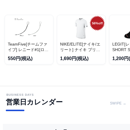
56%off
TeamFive[チームファ
NIKE/ELITE[ナイキ/エ
LEGIT[
イブ] レニード#1[ロン
リート] ナイキ ブリー
SHORT 
グ]
ズ エリート ショート
ートソック
550円(税込)
1,690円(税込)
1,200円
スリーブ トップ
02】
BUSINESS DAYS
営業日カレンダー
SWIPE →