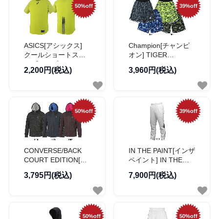
50%off
39%off
ASICS[アシックス]
Champion[チャンピ
クールショートスリ
オン] TIGER
ーブトップ
BORDER SHORTS /
2,200円(税込)
3,960円(税込)
タイガー ボーダー シ
ョーツ【C3-
MB544】
50%off
39%off
CONVERSE/BACK
IN THE PAINT[インザ
COURT EDITION[コ
ペイント] IN THE
ンバース/バックコー
PAINT TRACK
3,795円(税込)
7,900円(税込)
ドエディション] パー
PANTS / インザペイ
カ
ント トラックパンツ
50%off
50%off