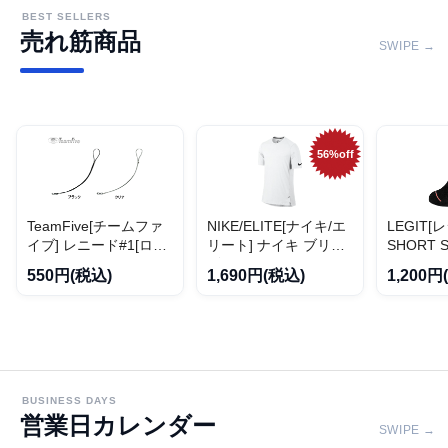
BEST SELLERS
売れ筋商品
SWIPE →
56%off
TeamFive[チームファ
NIKE/ELITE[ナイキ/エ
LEGIT[
イブ] レニード#1[ロン
リート] ナイキ ブリー
SHORT 
グ]
ズ エリート ショート
ートソック
550円(税込)
1,690円(税込)
1,200円
スリーブ トップ
02】
BUSINESS DAYS
営業日カレンダー
SWIPE →