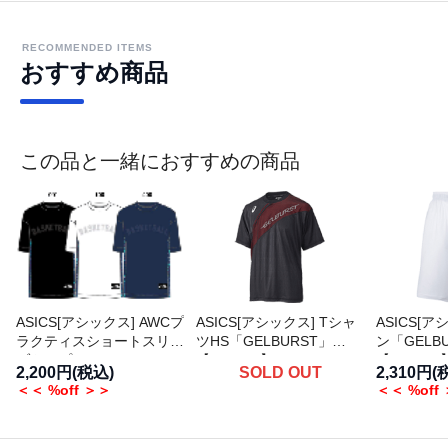
RECOMMENDED ITEMS
おすすめ商品
この品と一緒におすすめの商品
ASICS[アシックス] AWCプ
ASICS[アシックス] Tシャ
ASICS[
ラクティスショートスリー
ツHS「GELBURST」
ン「GELB
ブトップ
【XB6542】
【XB7571
2,200円(税込)
SOLD OUT
2,310円(
＜＜ %off ＞＞
＜＜ %off