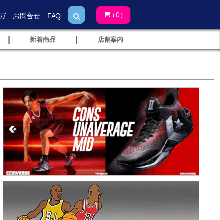
0
ガ
お問合せ
FAQ
(
)
|
|
新着商品
店舗案内