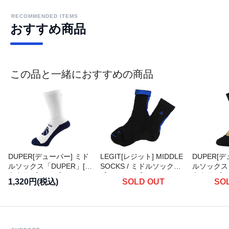
RECOMMENDED ITEMS
おすすめ商品
この品と一緒におすすめの商品
DUPER[デューパー] ミド
LEGIT[レジット] MIDDLE
DUPER[
ルソックス「DUPER」[取
SOCKS / ミドルソックス
ルソックス「
寄商品]【K-754】
【LE-SO-01】
寄商品]【K-
1,320円(税込)
SOLD OUT
SO