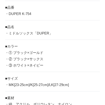
■品番
・DUPER K-754
■品名
・ミドルソックス「DUPER」
■カラー
・① ブラック×ゴールド
・② ブラック×サックス
・③ ホワイト×ネイビー
■サイズ
・MK[23-25cm]/K[25-27cm]/LK[27-29cm]
■素材
・綿、アクリル、ポリウレタン、ナイロン