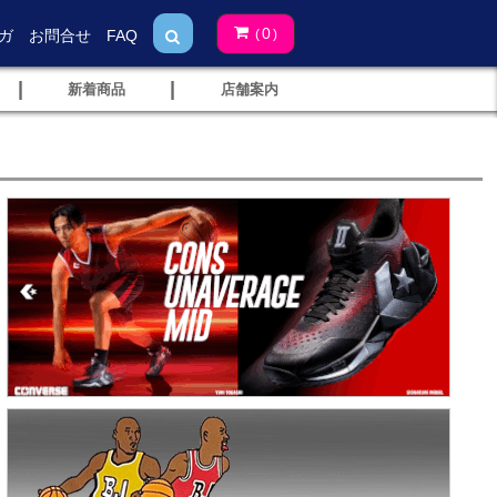
0
ガ
お問合せ
FAQ
(
)
|
|
新着商品
店舗案内