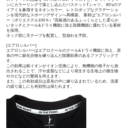
ンにカラーリングで落とし込んだバスケットTシャツ。 80'sのマ
イアミを象徴するネオンカラー、レトロポップなグラデーショ
ンを現代的なスポーツデザインへ再構築。 素材は"エアロシルバ
ー（ポリエステル100％）"高級感のあるふっくらとした柔らか
いタッチとクール&ドライ機能に加え除菌機能に優れている素材
を採用。
ネック部に天テープを配置し、型崩れを予防。
[エアロシルバー]
エアロシルバーはエアロクールのクール&ドライ機能に加え、原
糸の中に銀化合物を練り込んだ除菌効果のあるファブリックで
す。
この効果は銀イオンがイオン交換により、無機物の格子から放
出されることで、汗や皮脂などにより発生する生地上の微生物
やカビなどの繁殖を抑えます。
また、この有効成分は原糸の中に練り込まれているため、洗濯
の繰り返しにも有効性は保たれます。