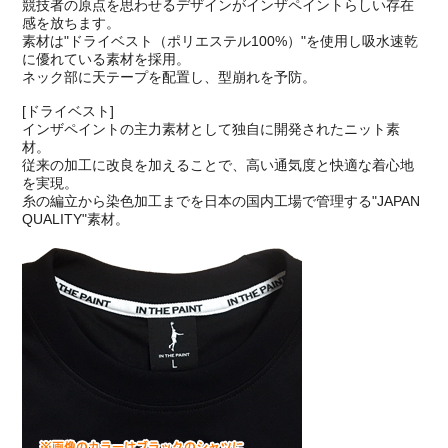
競技者の原点を思わせるデザインがインザペイントらしい存在
感を放ちます。
素材は"ドライベスト（ポリエステル100%）"を使用し吸水速乾
に優れている素材を採用。
ネック部に天テープを配置し、型崩れを予防。
[ドライベスト]
インザペイントの主力素材として独自に開発されたニット素
材。
従来の加工に改良を加えることで、高い通気度と快適な着心地
を実現。
糸の編立から染色加工までを日本の国内工場で管理する"JAPAN
QUALITY"素材。