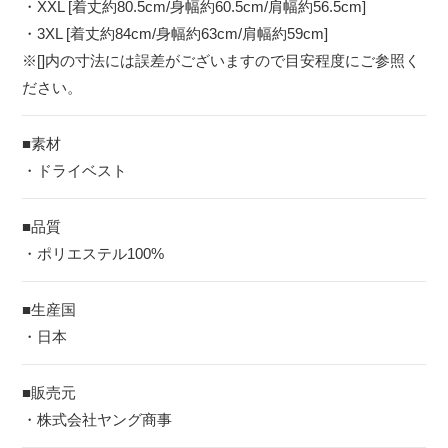
・XXL [着丈約80.5cm/身幅約60.5cm/肩幅約56.5cm]
・3XL [着丈約84cm/身幅約63cm/肩幅約59cm]
※[]内の寸法には誤差がございますので目安程度にご参照く
ださい。
■素材
・ドライベスト
■品質
・ポリエステル100%
■生産国
・日本
■販売元
・株式会社ヤング商事