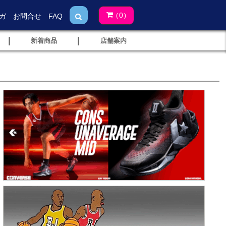
0
ガ
お問合せ
FAQ
(
)
|
|
新着商品
店舗案内